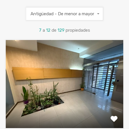
Antigüedad - De menor a mayor
7
a
12
de
129
propiedades