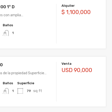
Alquiler
00 1° D
$ 1,100,000
es con amplia…
Baños
1
Venta
00
USD 90,000
s de la propiedad Superficie…
Baños
Superficie
sq ft
79
1