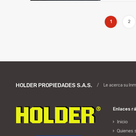
1
2
HOLDER PROPIEDADES S.A.S.
/
Le acerca su In
Enlaces r
Inicio
Quienes