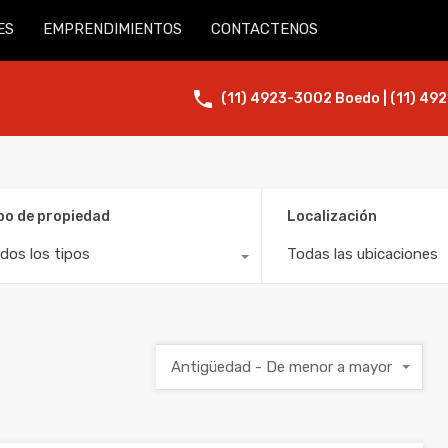
ES
EMPRENDIMIENTOS
CONTACTENOS
(11) 4923-3002 Boedo | (11) 492
po de propiedad
Localización
dos los tipos
Todas las ubicaciones
Antigüedad - De menor a mayor