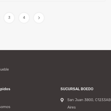
3
4
mueble
ápidos
SUCURSAL BOEDO
San Juan 3800, C1233AB
 somos
Aires