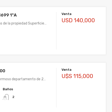
Venta
 1699 1°A
USD 140,000
s de la propiedad Superficie…
Venta
200
U$S 115,000
Hermoso departamento de 2…
Baños
2