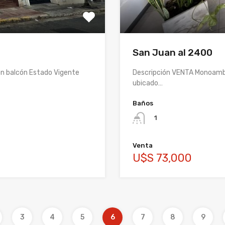
San Juan al 2400
n balcón Estado Vigente
Descripción VENTA Monoambie
ubicado…
Baños
1
Venta
U$S 73,000
3
4
5
6
7
8
9