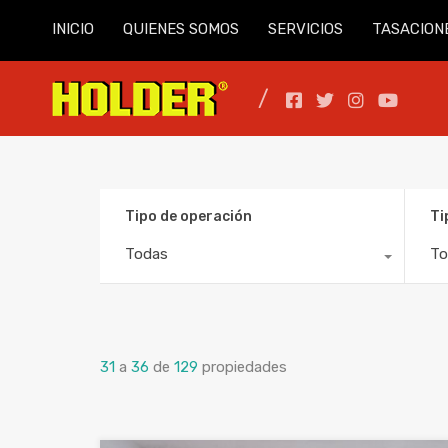
INICIO
QUIENES SOMOS
SERVICIOS
TASACION
Tipo de operación
Ti
Todas
To
31
a
36
de
129
propiedades