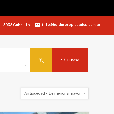
info@holderpropiedades.com.ar
1-5036 Caballito
Buscar
Antigüedad - De menor a mayor