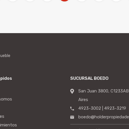
mueble
ápidos
SUCURSAL BOEDO
San Juan 3800, C1233AB
 somos
Aires
4923-3002 | 4923-3219
es
boedo@holderpropiedade
imientos