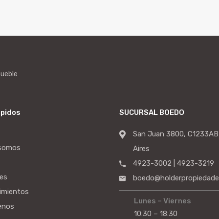
mueble
ápidos
SUCURSAL BOEDO
San Juan 3800, C1233AB
 somos
Aires
4923-3002 | 4923-3219
es
boedo@holderpropiedade
imientos
Lunes – Viernes
enos
10:30 – 18:30