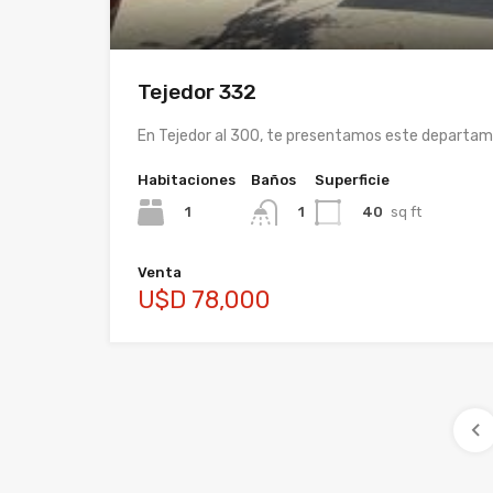
Tejedor 332
En Tejedor al 300, te presentamos este departa
Habitaciones
Baños
Superficie
1
40
sq ft
1
Venta
U$D 78,000