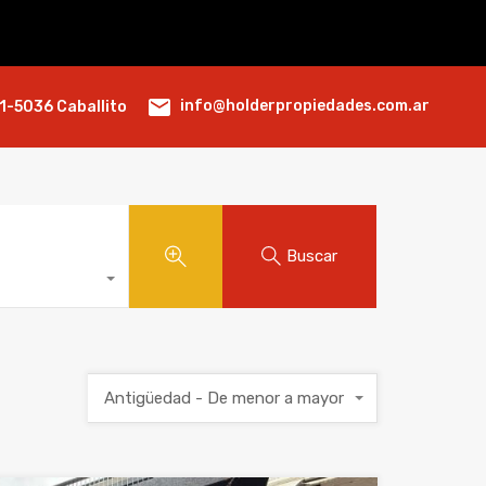
info@holderpropiedades.com.ar
1-5036 Caballito
Buscar
Antigüedad - De menor a mayor