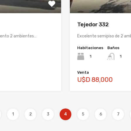
Tejedor 332
mento 2 ambientes…
Excelente semipiso de 2 amb
Habitaciones
Baños
1
1
Venta
U$D 88,000
1
2
3
4
5
6
7