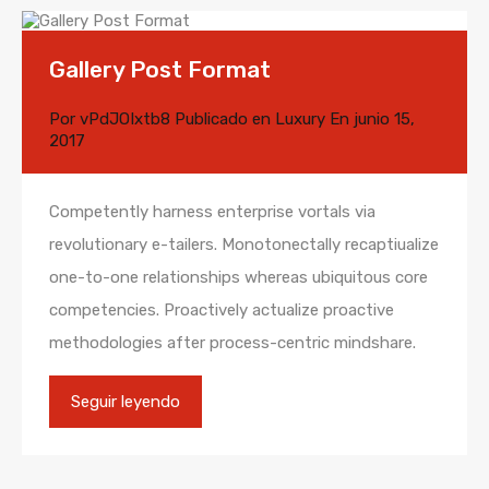
Gallery Post Format
Por
vPdJOIxtb8
Publicado en
Luxury
En
junio 15,
2017
Competently harness enterprise vortals via
revolutionary e-tailers. Monotonectally recaptiualize
one-to-one relationships whereas ubiquitous core
competencies. Proactively actualize proactive
methodologies after process-centric mindshare.
Seguir leyendo