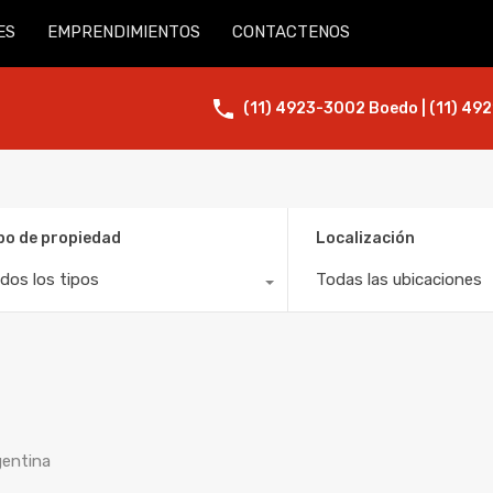
ES
EMPRENDIMIENTOS
CONTACTENOS
(11) 4923-3002 Boedo | (11) 492
po de propiedad
Localización
dos los tipos
Todas las ubicaciones
gentina