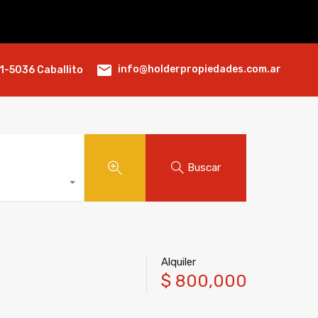
info@holderpropiedades.com.ar
1-5036 Caballito
Buscar
Alquiler
$ 800,000