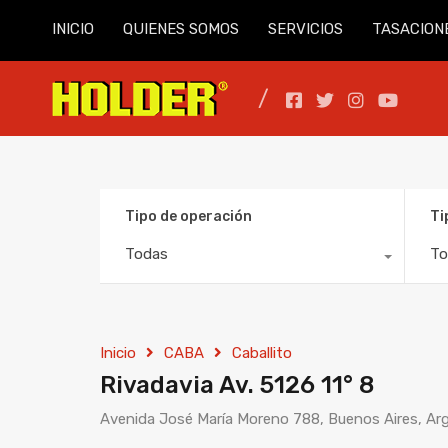
INICIO
QUIENES SOMOS
SERVICIOS
TASACION
Tipo de operación
Ti
Todas
To
Inicio
CABA
Caballito
Rivadavia Av. 5126 11° 8
Avenida José María Moreno 788, Buenos Aires, Ar