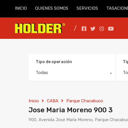
INICIO
QUIENES SOMOS
SERVICIOS
TASACION
Tipo de operación
Ti
Todas
To
Inicio
CABA
Parque Chacabuco
Jose Maria Moreno 900 3
900, Avenida José María Moreno, Parque Chacabu