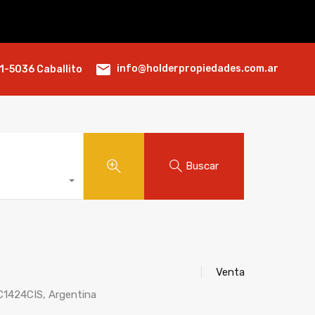
info@holderpropiedades.com.ar
1-5036 Caballito
Buscar
Venta
C1424CIS, Argentina