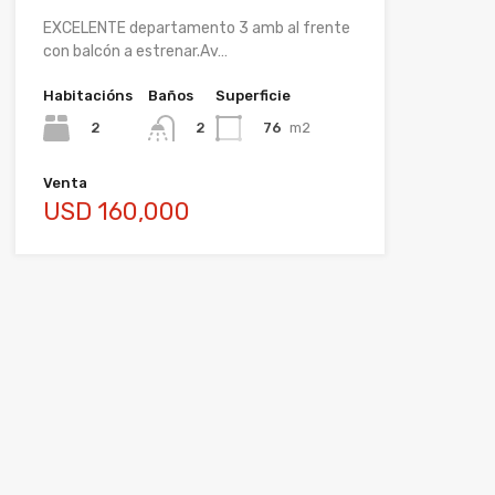
EXCELENTE departamento 3 amb al frente
con balcón a estrenar.Av…
Habitacións
Baños
Superficie
2
76
m2
2
Venta
USD 160,000