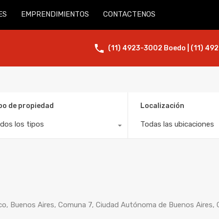
ES
EMPRENDIMIENTOS
CONTACTENOS
(11) 4923-3002 Boedo | (11) 492
po de propiedad
Localización
dos los tipos
Todas las ubicaciones
co, Buenos Aires, Comuna 7, Ciudad Autónoma de Buenos Aires, 