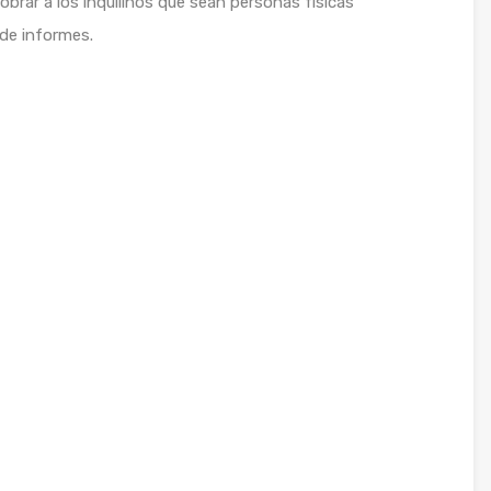
brar a los inquilinos que sean personas físicas
 de informes.