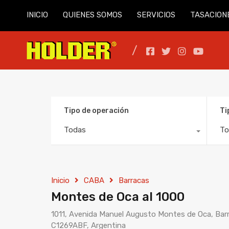
INICIO
QUIENES SOMOS
SERVICIOS
TASACION
Tipo de operación
Ti
Todas
To
Inicio
CABA
Barracas
Montes de Oca al 1000
1011, Avenida Manuel Augusto Montes de Oca, Barr
C1269ABF, Argentina