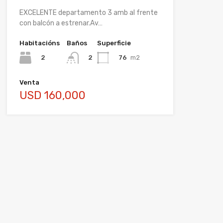
EXCELENTE departamento 3 amb al frente
con balcón a estrenar.Av…
Habitacións
Baños
Superficie
2
76
m2
2
Venta
USD 160,000