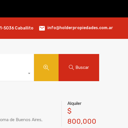
info@holderpropiedades.com.ar
1-5036 Caballito
Buscar
Alquiler
$
noma de Buenos Aires,
800,000