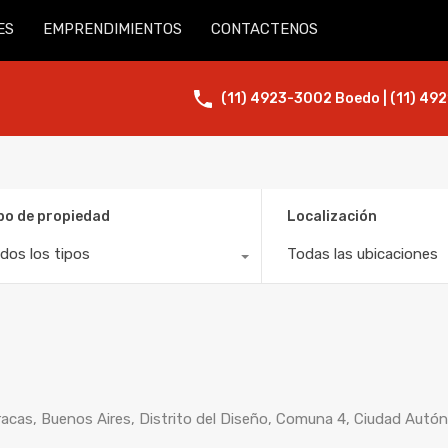
ES
EMPRENDIMIENTOS
CONTACTENOS
(11) 4923-3002 Boedo | (11) 492
po de propiedad
Localización
dos los tipos
Todas las ubicaciones
acas, Buenos Aires, Distrito del Diseño, Comuna 4, Ciudad Autó