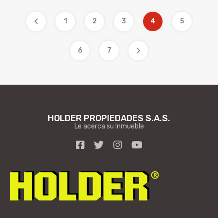
1
2
3
4
5
6
7
HOLDER PROPIEDADES S.A.S.
Le acerca su Inmueble