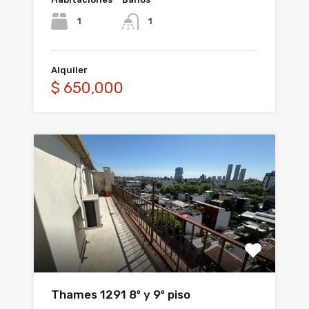
1
1
Alquiler
$ 650,000
Thames 1291 8º y 9º piso