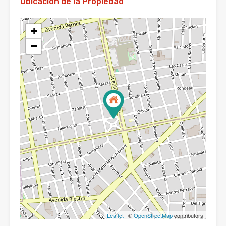
Ubicación de la Propiedad
+
−
Leaflet
| ©
OpenStreetMap
contributors