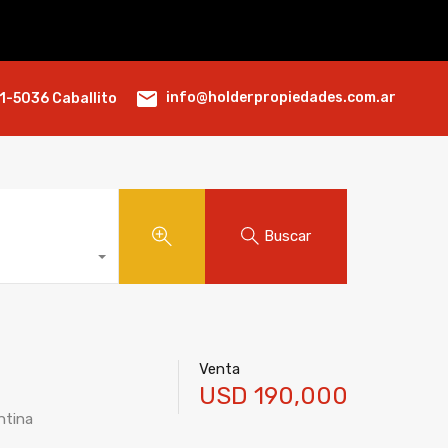
info@holderpropiedades.com.ar
1-5036 Caballito
Buscar
Venta
USD 190,000
ntina