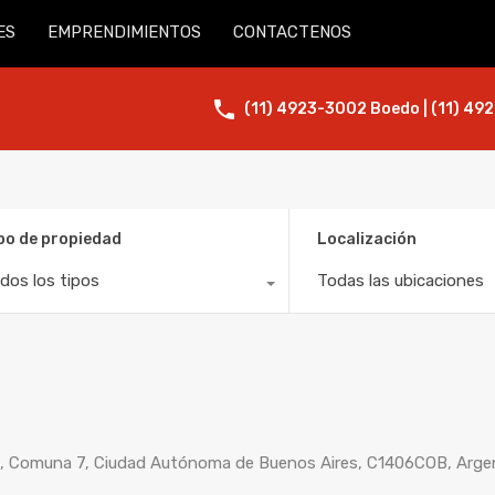
ES
EMPRENDIMIENTOS
CONTACTENOS
(11) 4923-3002 Boedo | (11) 492
po de propiedad
Localización
dos los tipos
Todas las ubicaciones
s, Comuna 7, Ciudad Autónoma de Buenos Aires, C1406COB, Arge