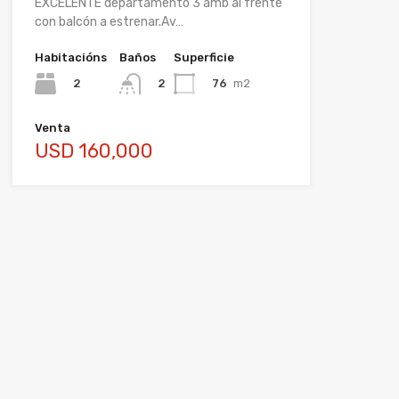
EXCELENTE departamento 3 amb al frente
con balcón a estrenar.Av…
Habitacións
Baños
Superficie
2
76
m2
2
Venta
USD 160,000