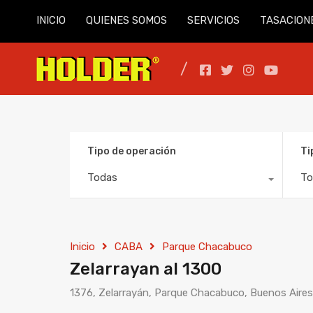
INICIO
QUIENES SOMOS
SERVICIOS
TASACION
Tipo de operación
Ti
Todas
To
Inicio
CABA
Parque Chacabuco
Zelarrayan al 1300
1376, Zelarrayán, Parque Chacabuco, Buenos Aire