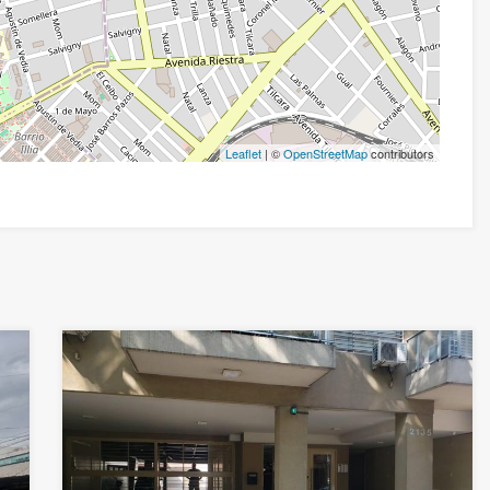
Leaflet
| ©
OpenStreetMap
contributors