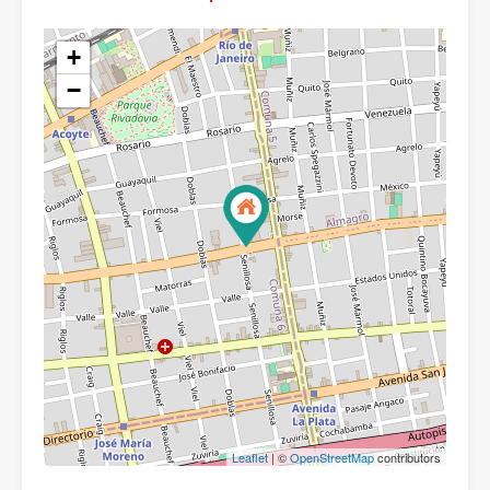
+
−
Leaflet
| ©
OpenStreetMap
contributors