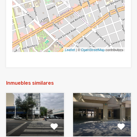
Leaflet
| ©
OpenStreetMap
contributors
Inmuebles similares