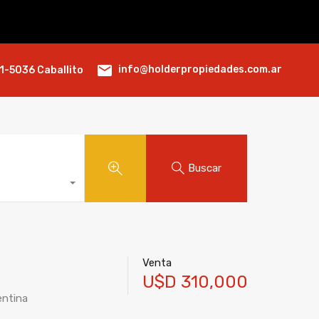
info@holderpropiedades.com.ar
1-5036 Caballito
Buscar
Venta
U$D 310,000
entina