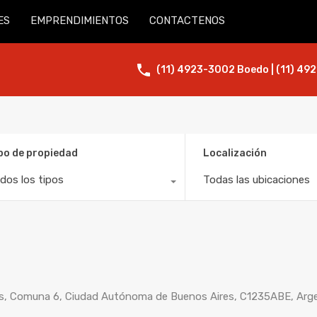
ES
EMPRENDIMIENTOS
CONTACTENOS
(11) 4923-3002 Boedo | (11) 492
po de propiedad
Localización
dos los tipos
Todas las ubicaciones
res, Comuna 6, Ciudad Autónoma de Buenos Aires, C1235ABE, Arg