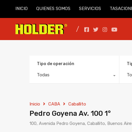
INICIO
QUIENES SOMOS
SERVICIOS
TASACION
Tipo de operación
Ti
Todas
To
Inicio
CABA
Caballito
Pedro Goyena Av. 100 1°
100, Avenida Pedro Goyena, Caballito, Buenos Ai