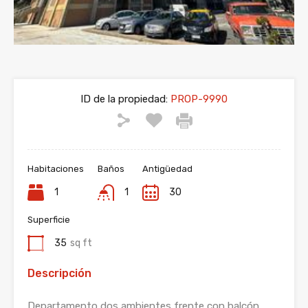
ID de la propiedad:
PROP-9990
Habitaciones
Baños
Antigüedad
1
1
30
Superficie
35
sq ft
Descripción
Departamento dos ambientes frente con balcón