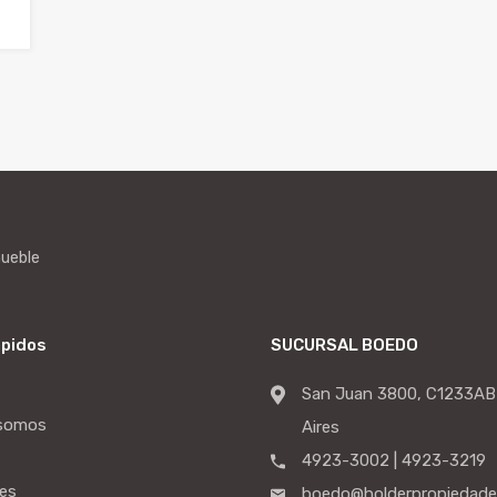
mueble
ápidos
SUCURSAL BOEDO
San Juan 3800, C1233AB
 somos
Aires
4923-3002 | 4923-3219
es
boedo@holderpropiedade