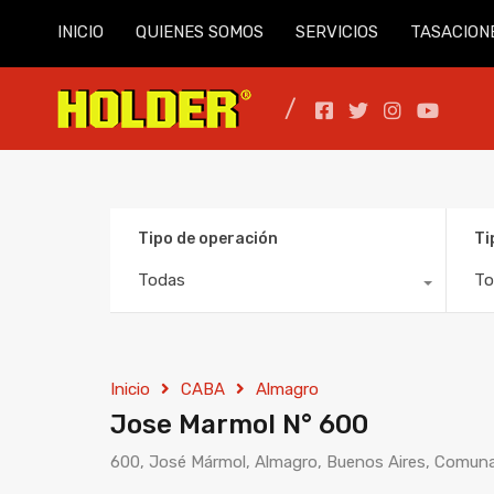
INICIO
QUIENES SOMOS
SERVICIOS
TASACION
Tipo de operación
Ti
Todas
To
Inicio
CABA
Almagro
Jose Marmol N° 600
600, José Mármol, Almagro, Buenos Aires, Comuna