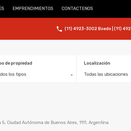
ES
EMPRENDIMIENTOS
CONTACTENOS
(11) 4923-3002 Boedo | (11) 492
po de propiedad
Localización
dos los tipos
Todas las ubicaciones
 5, Ciudad Autónoma de Buenos Aires, 1111, Argentina