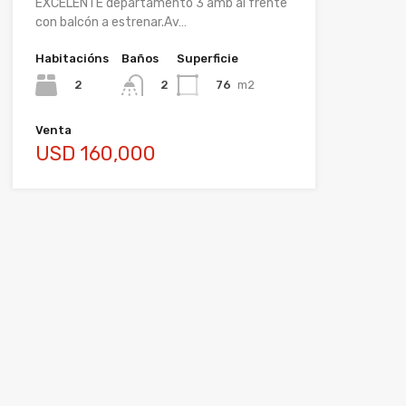
EXCELENTE departamento 3 amb al frente
con balcón a estrenar.Av…
Habitacións
Baños
Superficie
2
76
m2
2
Venta
USD 160,000