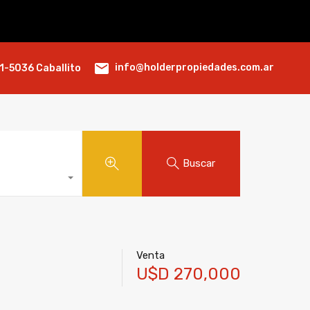
info@holderpropiedades.com.ar
1-5036 Caballito
Buscar
Venta
U$D 270,000