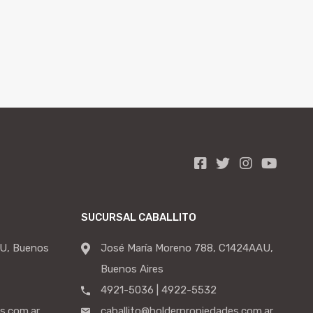
SUCURSAL CABALLITO
U, Buenos
José María Moreno 788, C1424AAU,
Buenos Aires
4921-5036 | 4922-5532
s.com.ar
caballito@holderpropiedades.com.ar