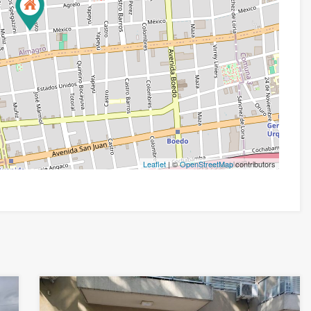
Leaflet
| ©
OpenStreetMap
contributors