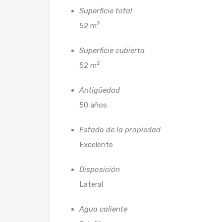
Superficie total
2
52 m
Superficie cubierta
2
52 m
Antigüedad
50 años
Estado de la propiedad
Excelente
Disposición
Lateral
Agua caliente