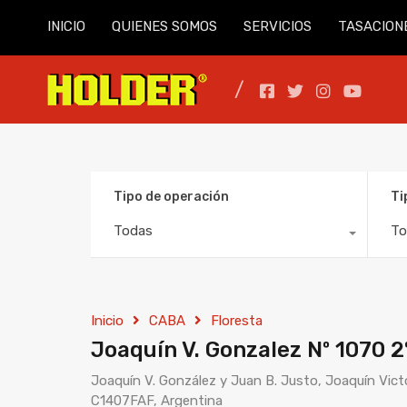
INICIO
QUIENES SOMOS
SERVICIOS
TASACION
Tipo de operación
Ti
Todas
To
Inicio
CABA
Floresta
Joaquín V. Gonzalez Nº 1070 2
Joaquín V. González y Juan B. Justo, Joaquín Vic
C1407FAF, Argentina