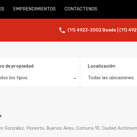
ES
EMPRENDIMIENTOS
CONTACTENOS
(11) 4923-3002 Boedo | (11) 492
po de propiedad
Localización
dos los tipos
Todas las ubicaciones
º
tor González, Floresta, Buenos Aires, Comuna 10, Ciudad Autónom