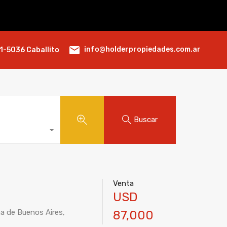
info@holderpropiedades.com.ar
1-5036 Caballito
Buscar
Venta
USD
a de Buenos Aires,
87,000