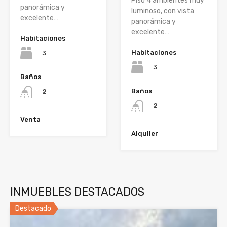
Piso 4 ambientes muy
panorámica y
luminoso, con vista
excelente…
panorámica y
excelente…
Habitaciones
Habitaciones
3
3
Baños
Baños
2
2
Venta
Alquiler
INMUEBLES DESTACADOS
Destacado