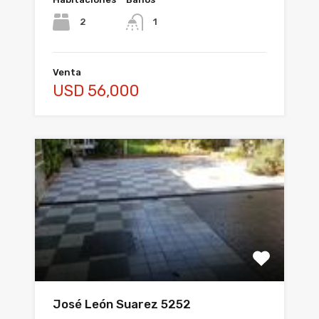
2
1
Venta
USD 56,000
José León Suarez 5252